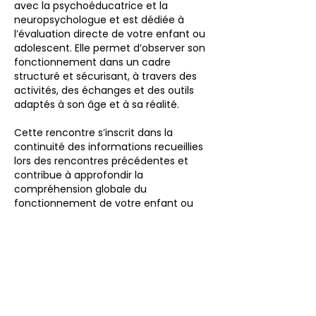
avec la psychoéducatrice et la
neuropsychologue et est dédiée à
l’évaluation directe de votre enfant ou
adolescent. Elle permet d’observer son
fonctionnement dans un cadre
structuré et sécurisant, à travers des
activités, des échanges et des outils
adaptés à son âge et à sa réalité.
Cette rencontre s’inscrit dans la
continuité des informations recueillies
lors des rencontres précédentes et
contribue à approfondir la
compréhension globale du
fonctionnement de votre enfant ou
adolescent. Les observations réalisées
lors de cette rencontre sont
essentielles pour compléter la
démarche d’évaluation et orienter les
conclusions et recommandations qui
en découleront.