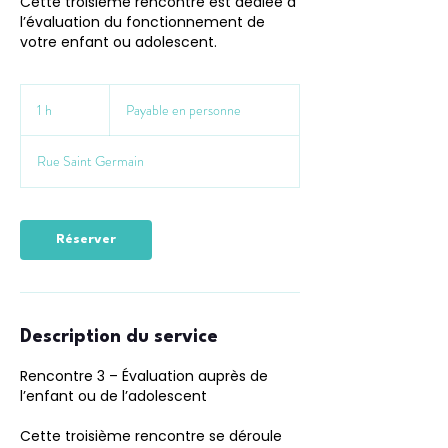
Cette troisième rencontre est dédiée à
l’évaluation du fonctionnement de
votre enfant ou adolescent.
Payable
en
1 h
1
Payable en personne
personne
Rue Saint Germain
Réserver
Description du service
Rencontre 3 – Évaluation auprès de
l’enfant ou de l’adolescent
Cette troisième rencontre se déroule